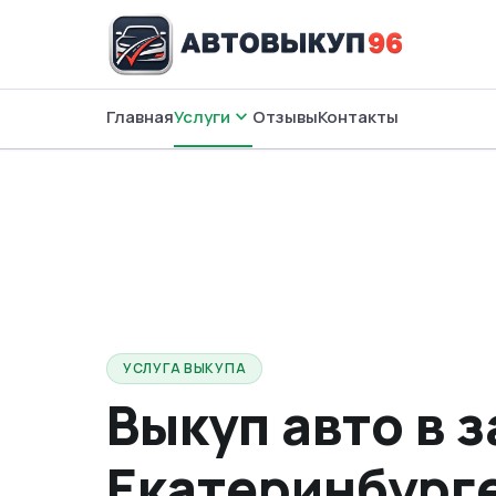
expand_more
Главная
Услуги
Отзывы
Контакты
Услуги
УСЛУГА ВЫКУПА
Выкуп авто в з
Екатеринбурге