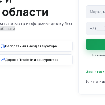
 области
Марка и м
м на осмотр и оформим сделку без
Телефон
local_shipping
Бесплатный выезд эвакуатора
Нажимая 
trending_up
Дороже Trade-in и конкурентов
Звоните: +
Или напиш