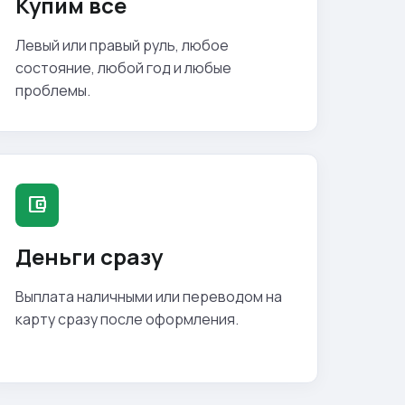
Купим все
Левый или правый руль, любое
состояние, любой год и любые
проблемы.
account_balance_wallet
Деньги сразу
Выплата наличными или переводом на
карту сразу после оформления.