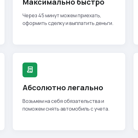
Максимально быстро
Через 45 минут можем приехать,
оформить сделку и выплатить деньги.
contract
Абсолютно легально
Возьмем на себя обязательства и
поможем снять автомобиль с учета.