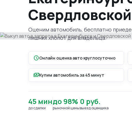
Свердловской
Оценим автомобиль, бесплатно приеде
лишних хлопот для владельца.
schedule
Онлайн оценка авто круглосуточно
payments
Купим автомобиль за 45 минут
45 мин
до 98%
0 руб.
до сделки
рыночной цены
выезд оценщика