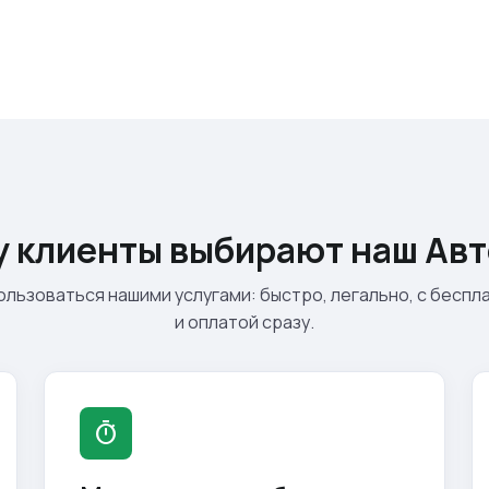
 клиенты выбирают наш Ав
ользоваться нашими услугами: быстро, легально, с бесп
и оплатой сразу.
timer