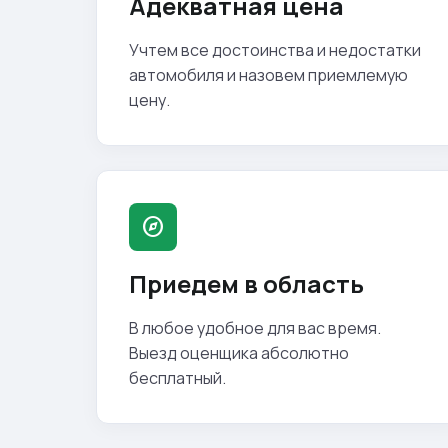
Адекватная цена
Учтем все достоинства и недостатки
автомобиля и назовем приемлемую
цену.
explore
Приедем в область
В любое удобное для вас время.
Выезд оценщика абсолютно
бесплатный.