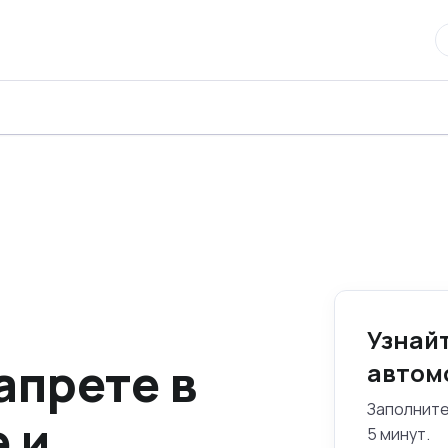
Узнай
апрете в
автом
Заполните
 и
5 минут.