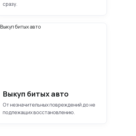
сразу.
Выкуп битых авто
От незначительных повреждений до не
подлежащих восстановлению.