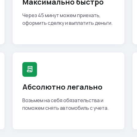
Максимально быстро
Через 45 минут можем приехать,
оформить сделку и выплатить деньги.
contract
Абсолютно легально
Возьмем на себя обязательства и
поможем снять автомобиль с учета.