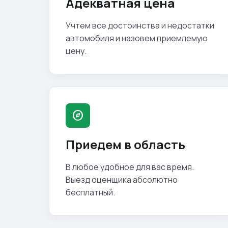
Адекватная цена
Учтем все достоинства и недостатки
автомобиля и назовем приемлемую
цену.
explore
Приедем в область
В любое удобное для вас время.
Выезд оценщика абсолютно
бесплатный.