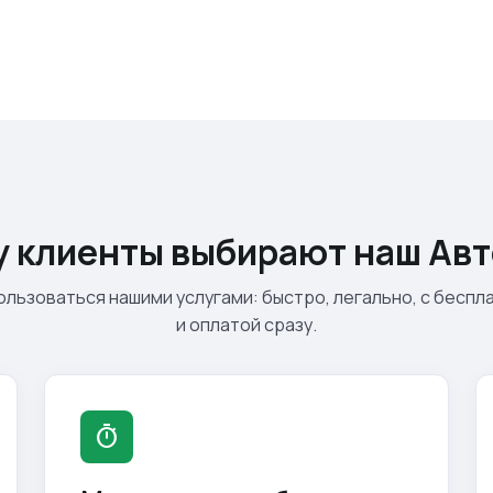
 клиенты выбирают наш Ав
ользоваться нашими услугами: быстро, легально, с бесп
и оплатой сразу.
timer