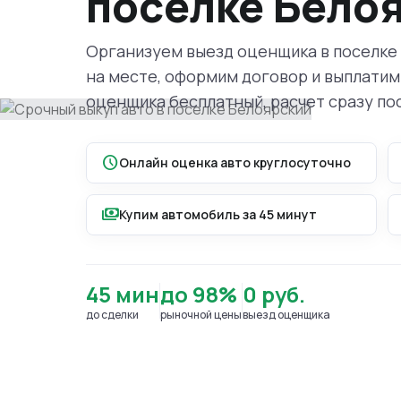
поселке Бело
Организуем выезд оценщика в поселке
на месте, оформим договор и выплатим
оценщика бесплатный, расчет сразу по
schedule
Онлайн оценка авто круглосуточно
payments
Купим автомобиль за 45 минут
45 мин
до 98%
0 руб.
до сделки
рыночной цены
выезд оценщика