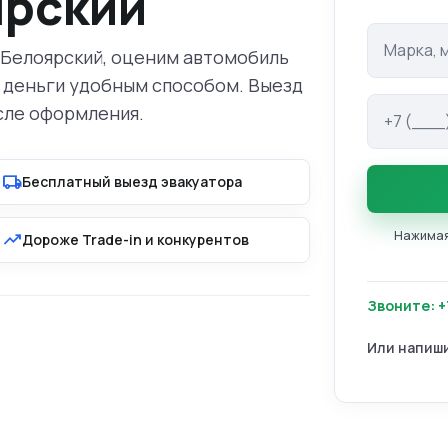
ярский
Марка и м
 Белоярский, оценим автомобиль
 деньги удобным способом. Выезд
Телефон
сле оформления.
local_shipping
Бесплатный выезд эвакуатора
Нажимая 
trending_up
Дороже Trade-in и конкурентов
Звоните: +
Или напиш