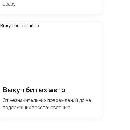
сразу.
Выкуп битых авто
От незначительных повреждений до не
подлежащих восстановлению.