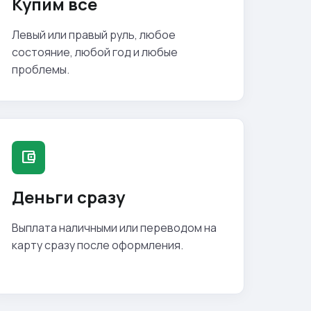
Купим все
Левый или правый руль, любое
состояние, любой год и любые
проблемы.
account_balance_wallet
Деньги сразу
Выплата наличными или переводом на
карту сразу после оформления.