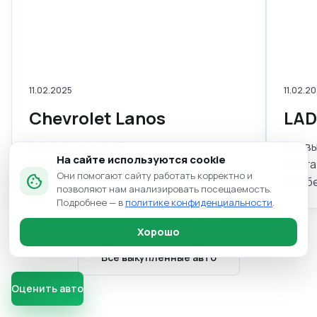
11.02.2025
11.02.2
Chevrolet Lanos
LAD
Год выпуска: 2007
Год в
На сайте используются cookie
Двигатель: бензин
Двига
Они помогают сайту работать корректно и
cookie
Пробег: -
Пробе
позволяют нам анализировать посещаемость.
Подробнее — в
политике конфиденциальности
.
Хорошо
Все выкупленные авто
Оценить авто