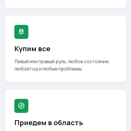
car_repair
Купим все
Левый или правый руль, любое состояние,
любой год и любые проблемы.
explore
Приедем в область