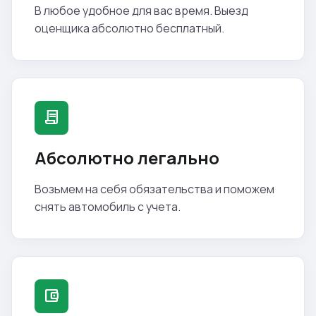
В любое удобное для вас время. Выезд
оценщика абсолютно бесплатный.
contract
Абсолютно легально
Возьмем на себя обязательства и поможем
снять автомобиль с учета.
account_balance_wallet