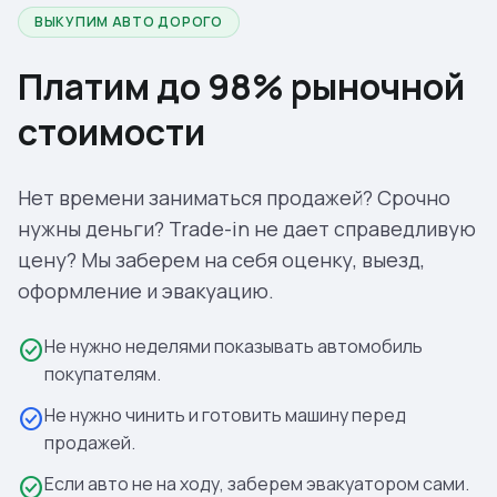
ВЫКУПИМ АВТО ДОРОГО
Платим до 98% рыночной
стоимости
Нет времени заниматься продажей? Срочно
нужны деньги? Trade-in не дает справедливую
цену? Мы заберем на себя оценку, выезд,
оформление и эвакуацию.
Не нужно неделями показывать автомобиль
check_circle
покупателям.
Не нужно чинить и готовить машину перед
check_circle
продажей.
Если авто не на ходу, заберем эвакуатором сами.
check_circle