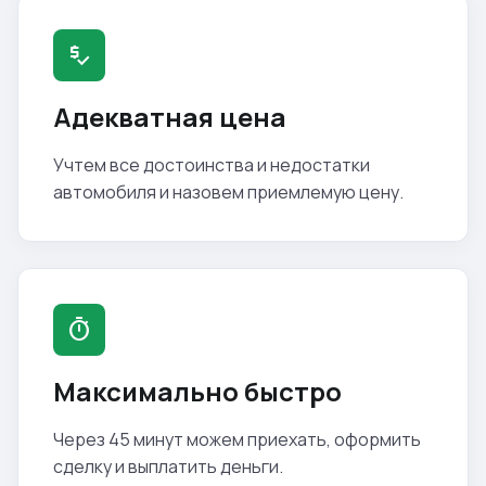
price_check
Адекватная цена
Учтем все достоинства и недостатки
автомобиля и назовем приемлемую цену.
timer
Максимально быстро
Через 45 минут можем приехать, оформить
сделку и выплатить деньги.