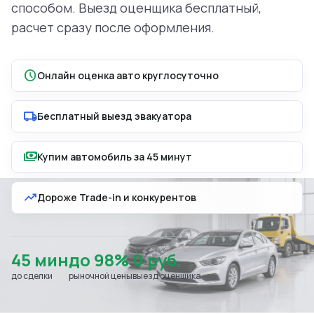
способом. Выезд оценщика бесплатный,
расчет сразу после оформления.
schedule
Онлайн оценка авто круглосуточно
local_shipping
Бесплатный выезд эвакуатора
payments
Купим автомобиль за 45 минут
trending_up
Дороже Trade-in и конкурентов
45 мин
до 98%
0 руб.
до сделки
рыночной цены
выезд оценщика