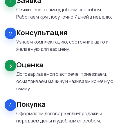
Заявка
1
Свяжитесь с нами удобным способом.
Работаем круглосуточно 7 дней в неделю.
Консультация
2
Узнаем комплектацию, состояние авто и
желаемую для вас цену.
Оценка
3
Договариваемся о встрече, приезжаем,
осматриваем машину и называем конечную
сумму.
Покупка
4
Оформляем договор купли-продажи и
передаем деньги удобным способом.