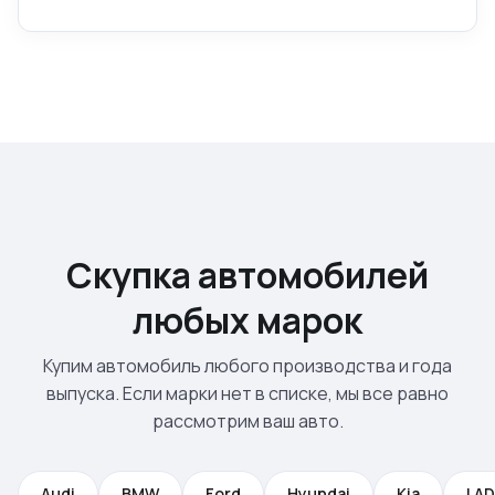
Скупка автомобилей
любых марок
Купим автомобиль любого производства и года
выпуска. Если марки нет в списке, мы все равно
рассмотрим ваш авто.
Audi
BMW
Ford
Hyundai
Kia
LA