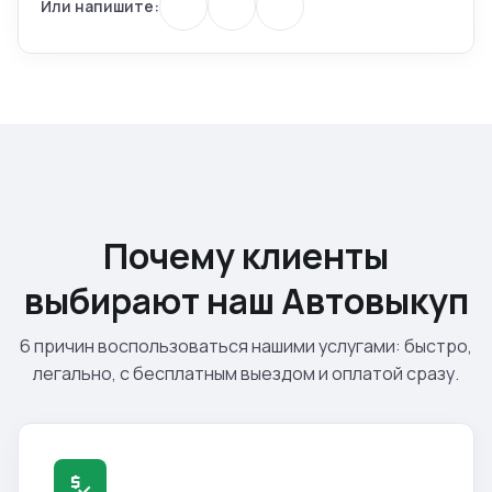
Или напишите:
Почему клиенты
выбирают наш Автовыкуп
6 причин воспользоваться нашими услугами: быстро,
легально, с бесплатным выездом и оплатой сразу.
price_check