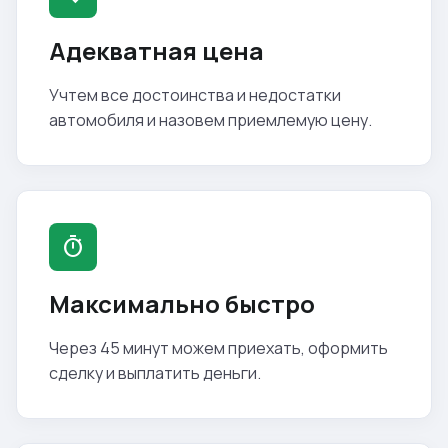
Адекватная цена
Учтем все достоинства и недостатки
автомобиля и назовем приемлемую цену.
timer
Максимально быстро
Через 45 минут можем приехать, оформить
сделку и выплатить деньги.