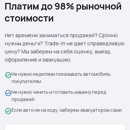
Платим до 98% рыночной
стоимости
Нет времени заниматься продажей? Срочно
нужны деньги? Trade-in не дает справедливую
цену? Мы заберем на себя оценку, выезд,
оформление и эвакуацию.
Не нужно неделями показывать автомобиль
check_circle
покупателям.
Не нужно чинить и готовить машину перед
check_circle
продажей.
Если авто не на ходу, заберем эвакуатором сами.
check_circle