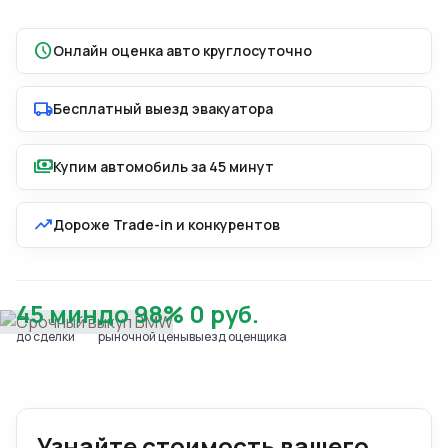
schedule
Онлайн оценка авто круглосуточно
local_shipping
Бесплатный выезд эвакуатора
payments
Купим автомобиль за 45 минут
trending_up
Дороже Trade-in и конкурентов
45 мин
до 98%
0 руб.
до сделки
рыночной цены
выезд оценщика
Узнайте стоимость вашего