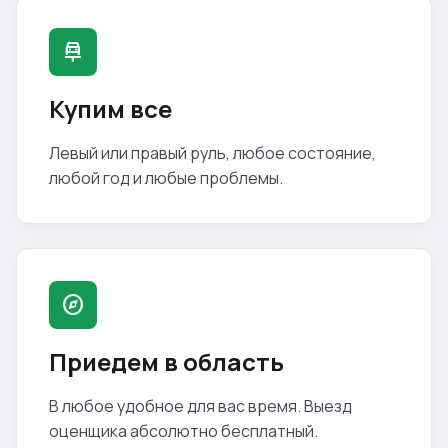
car_repair
Купим все
Левый или правый руль, любое состояние,
любой год и любые проблемы.
explore
Приедем в область
В любое удобное для вас время. Выезд
оценщика абсолютно бесплатный.