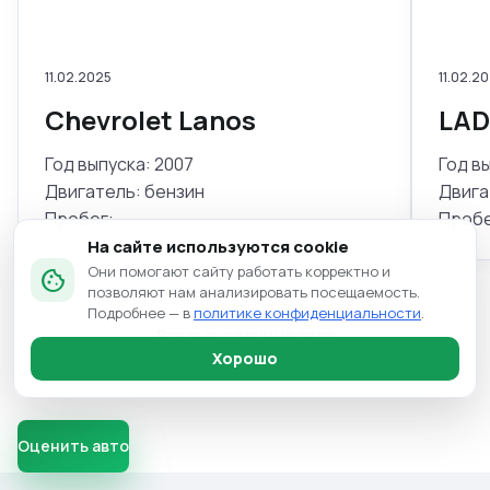
11.02.2025
11.02.2
Chevrolet Lanos
LAD
Год выпуска: 2007
Год в
Двигатель: бензин
Двига
Пробег: -
Пробе
На сайте используются cookie
Они помогают сайту работать корректно и
cookie
позволяют нам анализировать посещаемость.
Подробнее — в
политике конфиденциальности
.
Все выкупленные авто
Хорошо
Оценить авто