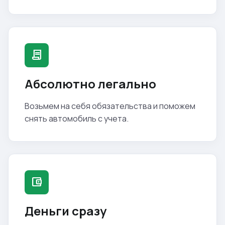
contract
Абсолютно легально
Возьмем на себя обязательства и поможем
снять автомобиль с учета.
account_balance_wallet
Деньги сразу