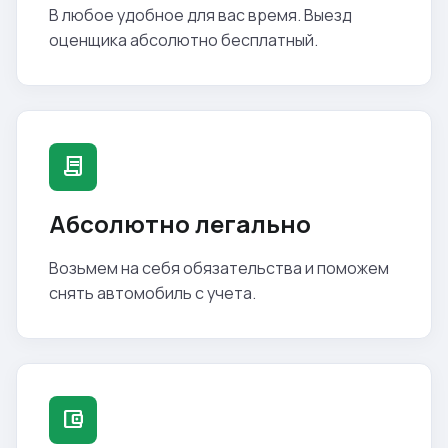
В любое удобное для вас время. Выезд
оценщика абсолютно бесплатный.
contract
Абсолютно легально
Возьмем на себя обязательства и поможем
снять автомобиль с учета.
account_balance_wallet