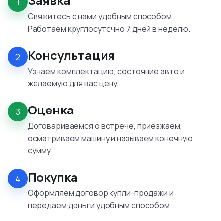
Заявка
1
Свяжитесь с нами удобным способом.
Работаем круглосуточно 7 дней в неделю.
Консультация
2
Узнаем комплектацию, состояние авто и
желаемую для вас цену.
Оценка
3
Договариваемся о встрече, приезжаем,
осматриваем машину и называем конечную
сумму.
Покупка
4
Оформляем договор купли-продажи и
передаем деньги удобным способом.