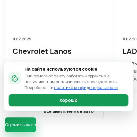
11.02.2025
11.02.2
Chevrolet Lanos
LAD
Год выпуска: 2007
Год в
На сайте используются cookie
Двигатель: бензин
Двига
Они помогают сайту работать корректно и
cookie
Пробег: -
Пробе
позволяют нам анализировать посещаемость.
Подробнее — в
политике конфиденциальности
.
Хорошо
Все выкупленные авто
Оценить авто