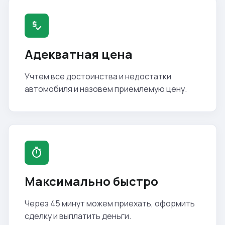
price_check
Адекватная цена
Учтем все достоинства и недостатки
автомобиля и назовем приемлемую цену.
timer
Максимально быстро
Через 45 минут можем приехать, оформить
сделку и выплатить деньги.