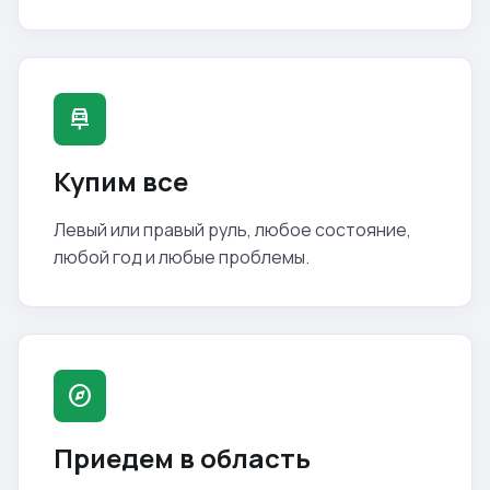
car_repair
Купим все
Левый или правый руль, любое состояние,
любой год и любые проблемы.
explore
Приедем в область