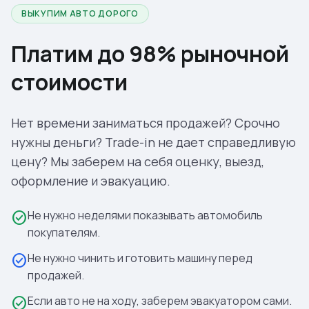
ВЫКУПИМ АВТО ДОРОГО
Платим до 98% рыночной
стоимости
Нет времени заниматься продажей? Срочно
нужны деньги? Trade-in не дает справедливую
цену? Мы заберем на себя оценку, выезд,
оформление и эвакуацию.
Не нужно неделями показывать автомобиль
check_circle
покупателям.
Не нужно чинить и готовить машину перед
check_circle
продажей.
Если авто не на ходу, заберем эвакуатором сами.
check_circle