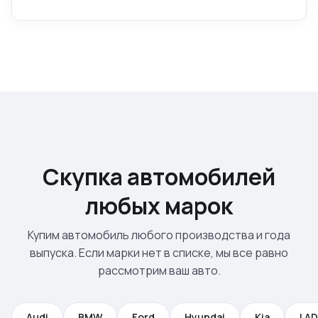
Скупка автомобилей
любых марок
Купим автомобиль любого производства и года
выпуска. Если марки нет в списке, мы все равно
рассмотрим ваш авто.
Audi
BMW
Ford
Hyundai
Kia
LA