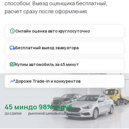
способом. Выезд оценщика бесплатный,
расчет сразу после оформления.
schedule
Онлайн оценка авто круглосуточно
local_shipping
Бесплатный выезд эвакуатора
payments
Купим автомобиль за 45 минут
trending_up
Дороже Trade-in и конкурентов
45 мин
до 98%
0 руб.
до сделки
рыночной цены
выезд оценщика