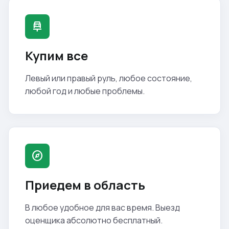
car_repair
Купим все
Левый или правый руль, любое состояние,
любой год и любые проблемы.
explore
Приедем в область
В любое удобное для вас время. Выезд
оценщика абсолютно бесплатный.