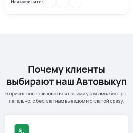
Или напишите:
Почему клиенты
выбирают наш Автовыкуп
6 причин воспользоваться нашими услугами: быстро,
легально, с бесплатным выездом и оплатой сразу.
price_check