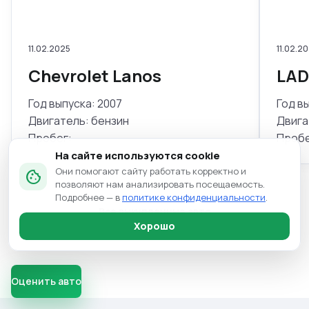
11.02.2025
11.02.2
Chevrolet Lanos
LAD
Год выпуска: 2007
Год в
Двигатель: бензин
Двига
Пробег: -
Пробе
На сайте используются cookie
Они помогают сайту работать корректно и
cookie
позволяют нам анализировать посещаемость.
Подробнее — в
политике конфиденциальности
.
Все выкупленные авто
Хорошо
Оценить авто