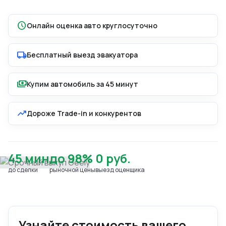
schedule
Онлайн оценка авто круглосуточно
local_shipping
Бесплатный выезд эвакуатора
payments
Купим автомобиль за 45 минут
trending_up
Дороже Trade-in и конкурентов
45 мин
до 98%
0 руб.
до сделки
рыночной цены
выезд оценщика
Узнайте стоимость вашего