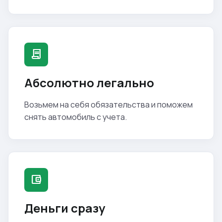
contract
Абсолютно легально
Возьмем на себя обязательства и поможем
снять автомобиль с учета.
account_balance_wallet
Деньги сразу