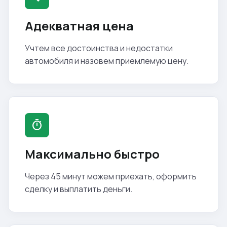
Адекватная цена
Учтем все достоинства и недостатки
автомобиля и назовем приемлемую цену.
timer
Максимально быстро
Через 45 минут можем приехать, оформить
сделку и выплатить деньги.