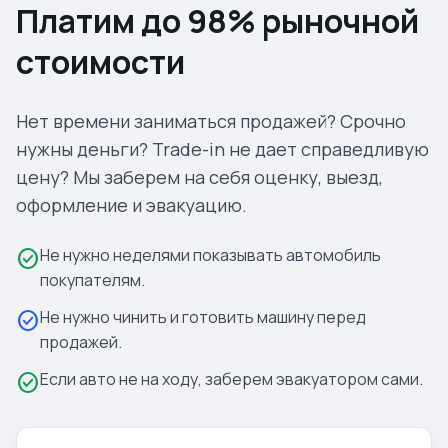
Платим до 98% рыночной
стоимости
Нет времени заниматься продажей? Срочно
нужны деньги? Trade-in не дает справедливую
цену? Мы заберем на себя оценку, выезд,
оформление и эвакуацию.
Не нужно неделями показывать автомобиль
check_circle
покупателям.
Не нужно чинить и готовить машину перед
check_circle
продажей.
Если авто не на ходу, заберем эвакуатором сами.
check_circle