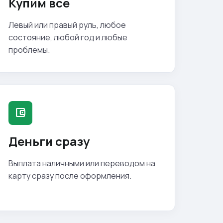
Купим все
Левый или правый руль, любое
состояние, любой год и любые
проблемы.
account_balance_wallet
Деньги сразу
Выплата наличными или переводом на
карту сразу после оформления.