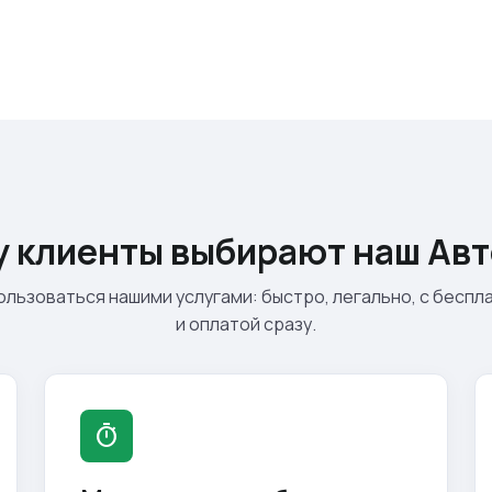
 клиенты выбирают наш Ав
ользоваться нашими услугами: быстро, легально, с бесп
и оплатой сразу.
timer