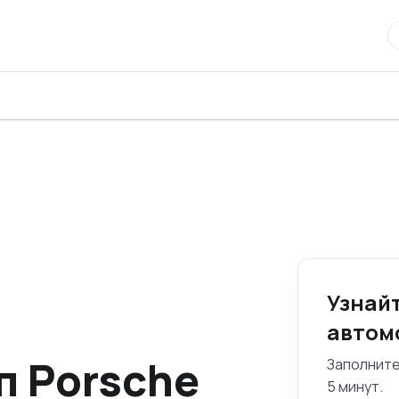
Узнай
автом
п Porsche
Заполните
5 минут.