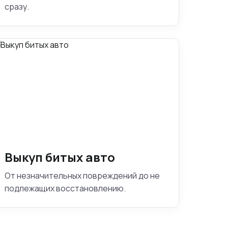
сразу.
Выкуп битых авто
От незначительных повреждений до не
подлежащих восстановлению.