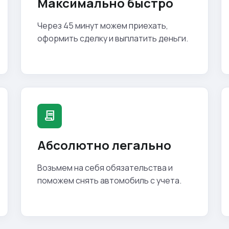
Максимально быстро
Через 45 минут можем приехать,
оформить сделку и выплатить деньги.
contract
Абсолютно легально
Возьмем на себя обязательства и
поможем снять автомобиль с учета.