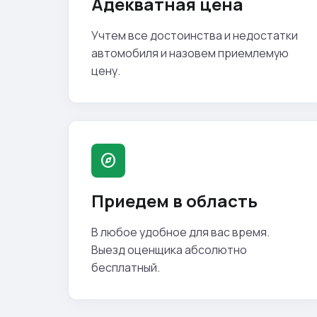
Адекватная цена
Учтем все достоинства и недостатки
автомобиля и назовем приемлемую
цену.
explore
Приедем в область
В любое удобное для вас время.
Выезд оценщика абсолютно
бесплатный.