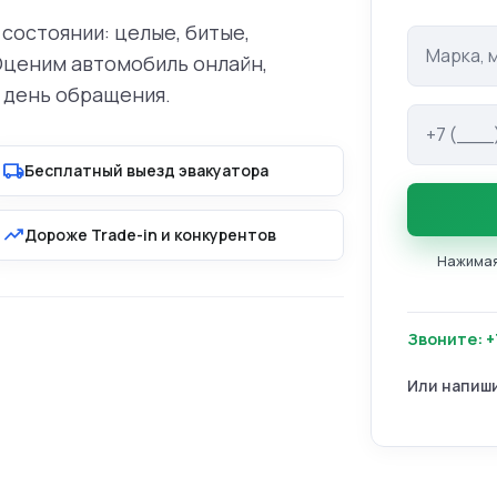
состоянии: целые, битые,
Марка и м
Оценим автомобиль онлайн,
 день обращения.
Телефон
local_shipping
Бесплатный выезд эвакуатора
trending_up
Дороже Trade-in и конкурентов
Нажимая 
Звоните: +
Или напиш