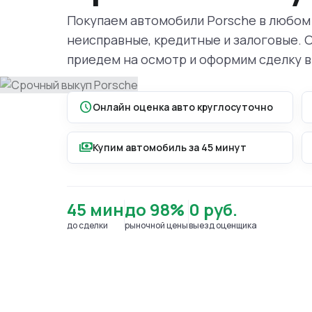
Покупаем автомобили Porsche в любом 
неисправные, кредитные и залоговые. 
приедем на осмотр и оформим сделку в
schedule
Онлайн оценка авто круглосуточно
payments
Купим автомобиль за 45 минут
45 мин
до 98%
0 руб.
до сделки
рыночной цены
выезд оценщика