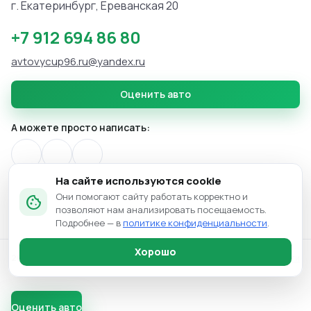
г. Екатеринбург, Ереванская 20
+7 912 694 86 80
avtovycup96.ru@yandex.ru
Оценить авто
А можете просто написать:
На сайте используются cookie
Они помогают сайту работать корректно и
cookie
позволяют нам анализировать посещаемость.
Подробнее — в
политике конфиденциальности
.
Хорошо
2026 © Avtovikup96
Политика конфиденциальности
Оценить авто